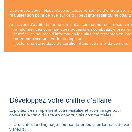
Détrompez-vous ! Nous n'avons jamais rencontré d'entreprise, d'asso
réajuster son point de vue sur ce qui peut intéresser qui
et quand
Au travers d'audit, de formation et d'accompagnement, découvr
transformer des communiqués poussifs en combustible premier
identifier les sources d'information les plus intéressantes en int
mettre en place une veille stratégique
injecter une saine dose de curation dans votre mix de contenu
Développez votre chiffre d'affaire
Exploitez très simplement votre visibilité et votre image pour
convertir le trafic du site en opportunités commerciales :
Créez des landing page pour capturer les coordonnées de vos
visiteurs.